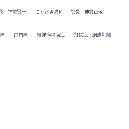
院長 神前賢一
こうざき眼科 ： 院長 神前正敬
内障
白内障
糖尿病網膜症
飛蚊症・網膜剥離