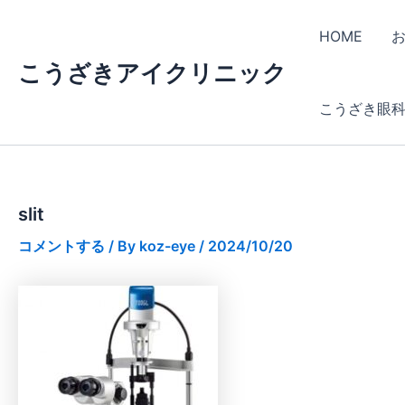
内
容
HOME
を
こうざきアイクリニック
ス
キ
こうざき眼
ッ
プ
slit
コメントする
/ By
koz-eye
/
2024/10/20