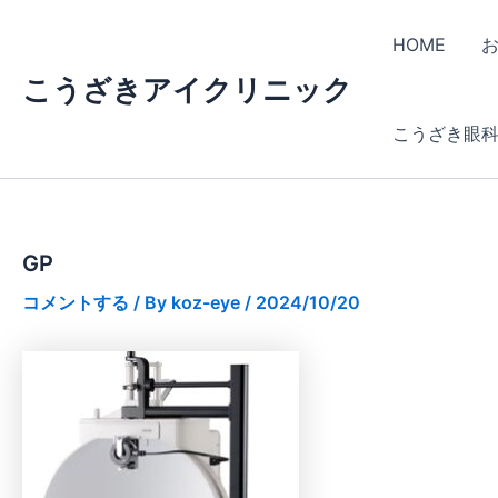
内
容
HOME
を
こうざきアイクリニック
ス
キ
こうざき眼
ッ
プ
GP
コメントする
/ By
koz-eye
/
2024/10/20