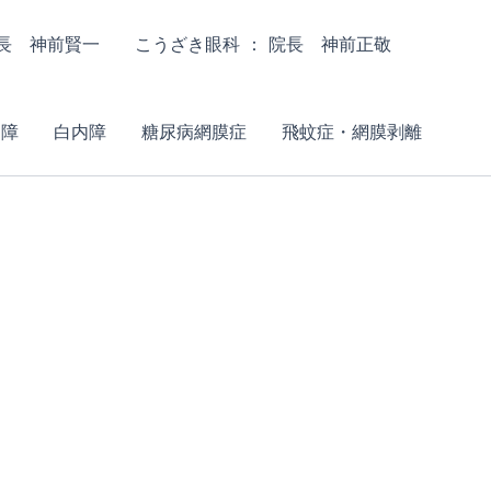
院長 神前賢一
こうざき眼科 ： 院長 神前正敬
内障
白内障
糖尿病網膜症
飛蚊症・網膜剥離