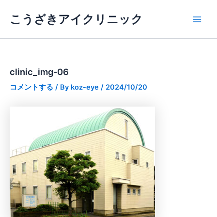
内
Main
こうざきアイクリニック
容
Men
を
ス
キ
ッ
clinic_img-06
プ
コメントする
/ By
koz-eye
/
2024/10/20