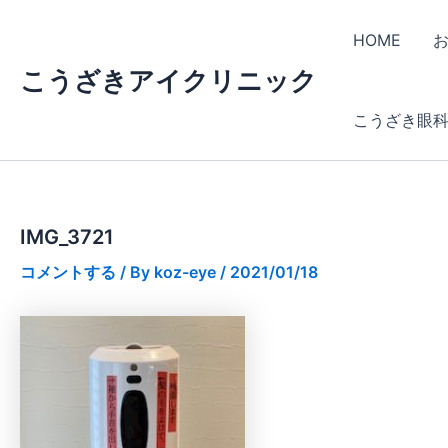
内
容
HOME
を
こうざきアイクリニック
ス
キ
こうざき眼
ッ
プ
IMG_3721
コメントする
/ By
koz-eye
/
2021/01/18