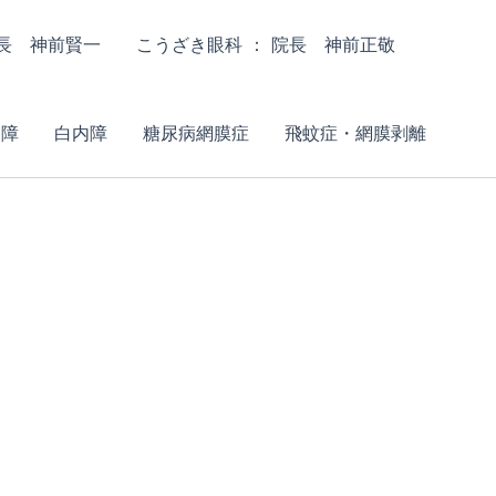
院長 神前賢一
こうざき眼科 ： 院長 神前正敬
内障
白内障
糖尿病網膜症
飛蚊症・網膜剥離