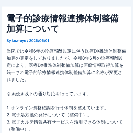
内
容
電子的診療情報連携体制整備
を
ス
加算について
キ
ッ
By
koz-eye
/
2026/06/01
プ
当院では令和6年の診療報酬改定に伴う医療DX推進体制整備
加算の算定をしておりましたが、令和8年6月の診療報酬改
定により、医療DX推進体制整備加算は医療情報取得加算を
統一され電子的診療情報連携体制整備加算に名称が変更さ
れました。
引き続き以下の通り対応を行っています。
1. オンライン資格確認を行う体制を整えています。
2. 電子処方箋の発行について（整備中）。
3. 電子カルテ情報共有サービスを活用できる体制について
（整備中）。