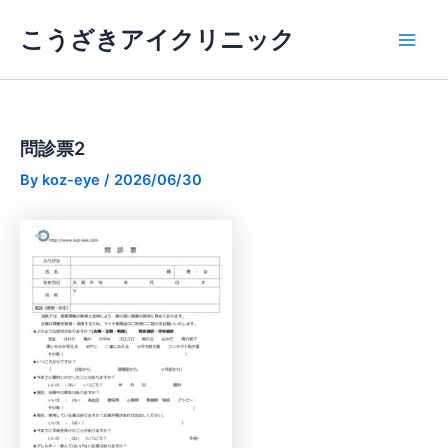
内
Main
こうざきアイクリニック
容
Men
を
ス
キ
ッ
問診票2
プ
By
koz-eye
/
2026/06/30